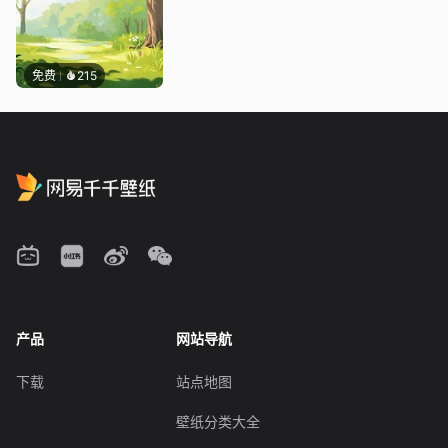
免费
215
产品
网站导航
下载
站点地图
壁纸分类大全