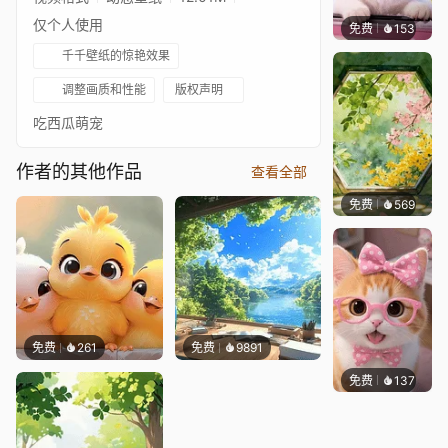
仅个人使用
免费
153
豆子酱e
千千壁纸的惊艳效果
调整画质和性能
版权声明
吃西瓜萌宠
作者的其他作品
查看全部
免费
569
渔小小
免费
261
免费
9891
免费
137
好看壁