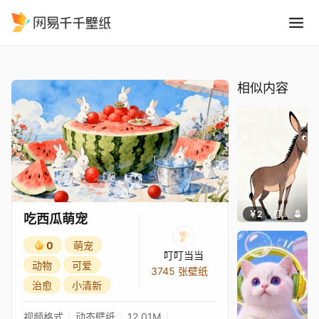
吃西瓜萌宠
精选
吃西瓜萌宠
相似内容
￥2
叮叮当当
吃西瓜萌宠
0
萌宠
叮叮当当
动物
可爱
3745 张壁纸
治愈
小清新
视频格式
动态壁纸
12.01M