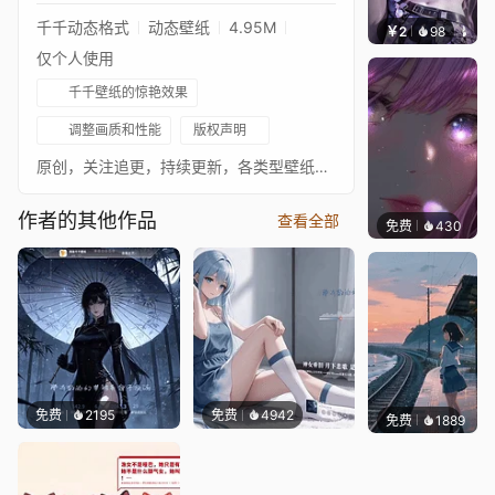
千千动态格式
动态壁纸
4.95M
￥2
98
辰东壁
仅个人使用
千千壁纸的惊艳效果
调整画质和性能
版权声明
原创，关注追更，持续更新，各类型壁纸，各平台同名
作者的其他作品
查看全部
免费
430
辰东壁
免费
2195
免费
4942
免费
1889
辰东壁