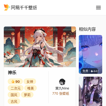
神乐
精选
神乐
相似内容
免费
442
辰东壁
神乐
90
女神
二次元
唯美
巽九Nine
770 张壁纸
国风
萝莉
古风