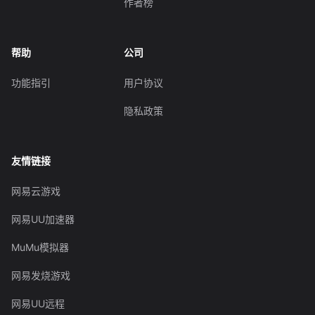
作者榜
帮助
公司
功能指引
用户协议
隐私政策
友情链接
网易云游戏
网易UU加速器
MuMu模拟器
网易发烧游戏
网易UU远程