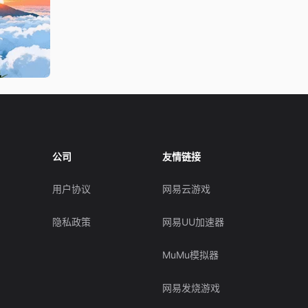
公司
友情链接
用户协议
网易云游戏
隐私政策
网易UU加速器
MuMu模拟器
网易发烧游戏