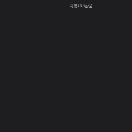
网易UU远程