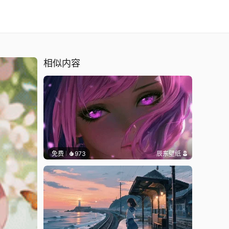
相似内容
免费
973
辰东壁纸