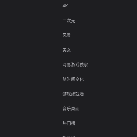
4K
二次元
风景
美女
网易游戏独家
随时间变化
游戏成就墙
音乐桌面
热门榜