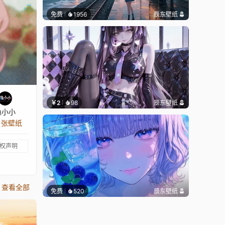
免费
1956
辰东壁纸
￥2
98
辰东壁纸
渔小小
6 张壁纸
权声明
查看全部
免费
520
辰东壁纸