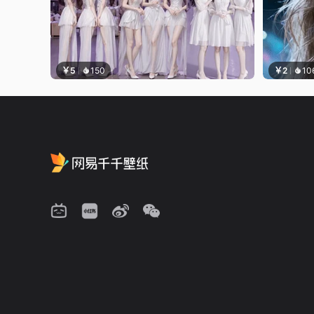
￥5
150
￥2
10