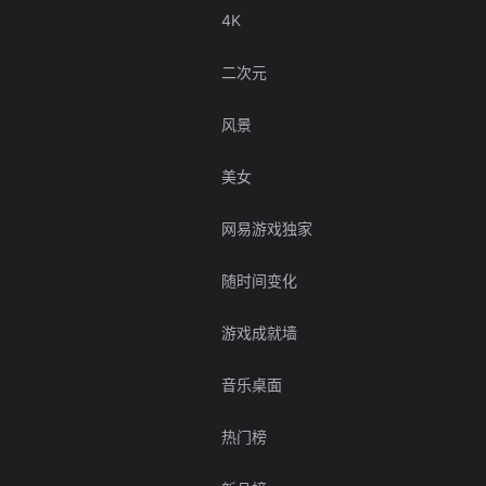
4K
二次元
风景
美女
网易游戏独家
随时间变化
游戏成就墙
音乐桌面
热门榜