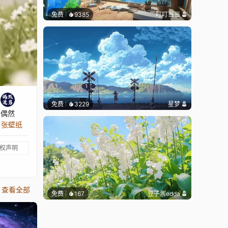
免费
9385
叮叮当当
免费
3229
星梦
偶然
1 张壁纸
权声明
查看全部
免费
167
豆子酱edda