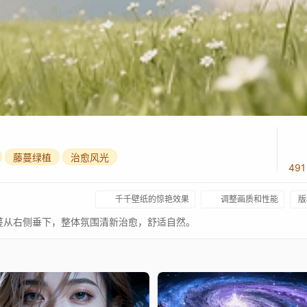
藤蔓绿植
治愈风光
49
千千壁纸的惊艳效果
调整画质和性能
版
蔓从右侧垂下，整体氛围清新治愈，舒适自然。