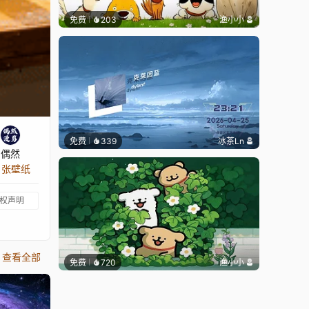
免费
203
渔小小
免费
339
冰茶Ln
偶然
1 张壁纸
权声明
查看全部
免费
720
渔小小