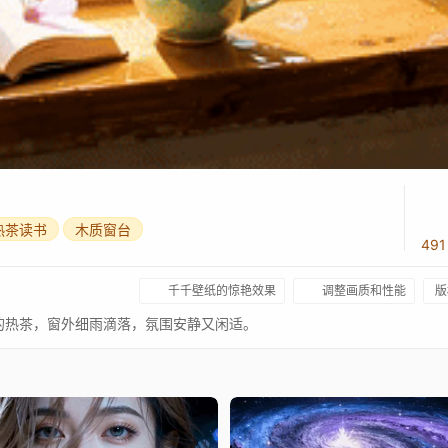
热茶读书
木质窗台
49
千千壁纸的惊艳效果
调整画质和性能
版
的热茶，窗外细雨滴落，氛围安静又闲适。