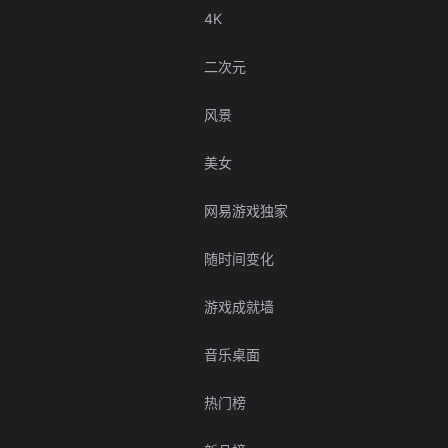
4K
二次元
风景
美女
网易游戏独家
随时间变化
游戏成就墙
音乐桌面
热门榜