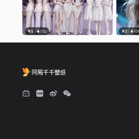
￥5
150
￥2
10