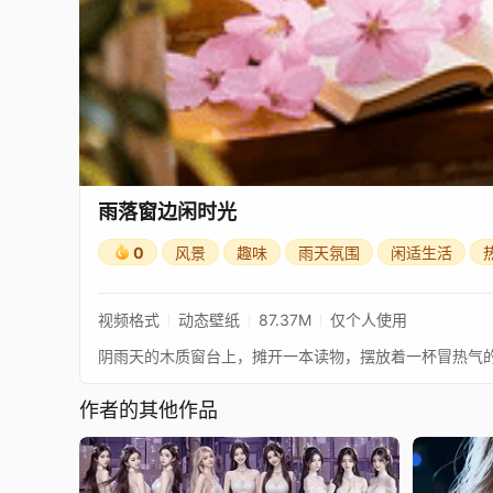
雨落窗边闲时光
0
风景
趣味
雨天氛围
闲适生活
视频格式
动态壁纸
87.37M
仅个人使用
阴雨天的木质窗台上，摊开一本读物，摆放着一杯冒热气
作者的其他作品