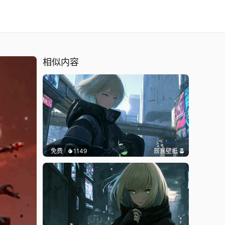
相似内容
免费
1149
辰东壁纸