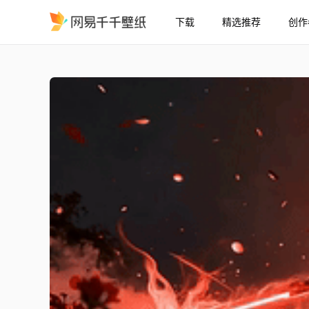
下载
精选推荐
创作
红月玫瑰魔女
精选
红月玫瑰魔女