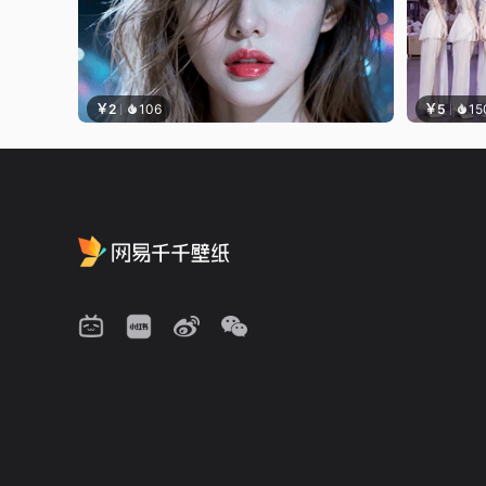
￥2
106
￥5
15