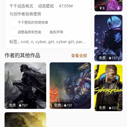
千千动态格式
动态壁纸
47.05M
￥3
小皮球
与创作者协商使用
千千壁纸的惊艳效果
调整画质和性能
版权声明
标签:, xvid, n, cyber, girl, cyber girl, parte, ep, 2, 11, girls, synthpop, tesla, 26, xe, elon musk, music video, cybergirl, frag pro shooter, none, industrial, 赛博朋克, cd project red, music, 2077 mix, mix, li, ally, ad, dice, dan, che, synthwave, 14,
作者的其他作品
查看全部
免费
1372
Bewie
免费
797
免费
191
免费
523
Max