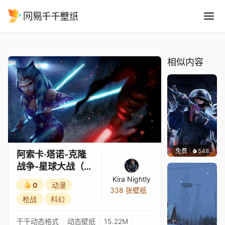
阿索卡·塔诺-克隆战争-星球
精选
阿索卡·塔诺-克隆战争-星球大战（无火焰）
相似内容
免费
548
小鬼
阿索卡·塔诺-克隆
战争-星球大战（无
火焰）
Kira Nightly
0
动漫
338 张壁纸
枪战
科幻
千千动态格式
动态壁纸
15.22M