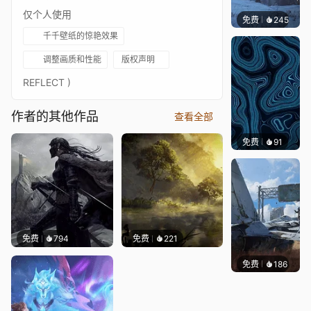
仅个人使用
免费
245
Syxap
千千壁纸的惊艳效果
调整画质和性能
版权声明
REFLECT )
作者的其他作品
查看全部
免费
91
Parme
免费
794
免费
221
免费
186
Syxap