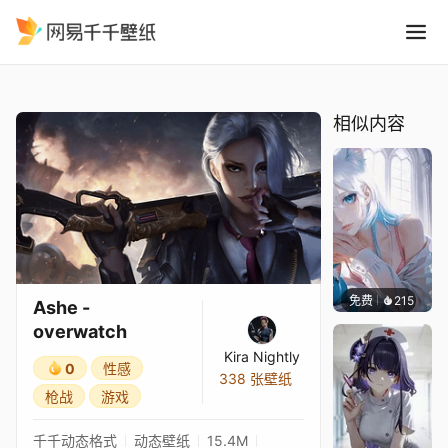
Ashe - overwatch
精选
Ashe - overwatch
相似内容
免费
215
渔小小
Ashe -
overwatch
Kira Nightly
0
性感
338 张壁纸
枪战
游戏
千千动态格式
动态壁纸
15.4M