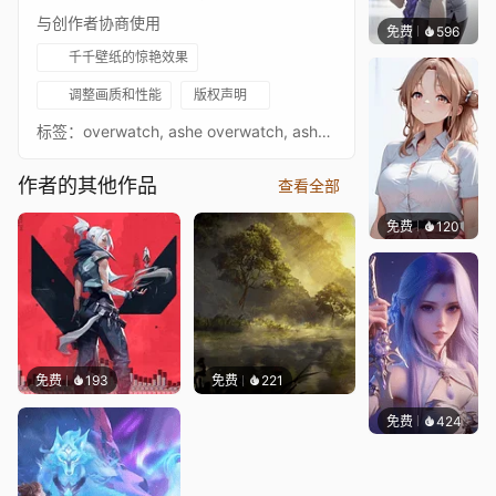
与创作者协商使用
免费
596
渔小小
千千壁纸的惊艳效果
调整画质和性能
版权声明
标签：overwatch, ashe overwatch, ashe, ashe gameplay, overwatch pro, blizzard, overwatch gameplay, overwatch league, top 500, blizzard entertainment, grandmaster ashe, top 500 ashe, overwatch ashe, best ashe, overwatch funny moments, overwatch 2, fps, overwatch funny, ashe tips, blizzcon 2018, objective-based shooter, first-person shooter, shooter, ashe guide, overwatch ashe guide, deadlock gang, overwatch tips, heroes, overwatch new hero, surefour, surefour ashe gameplay, gameplay, multiplayer game, overwatch best, overwatch montage, sci-fi, gm ashe, replay,
作者的其他作品
查看全部
免费
120
渔小小
免费
193
免费
221
免费
424
好看壁