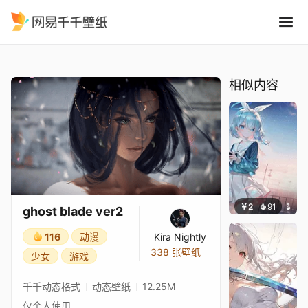
ghost blade ver2
精选
ghost blade ver2
相似内容
￥2
91
豆子酱e
ghost blade ver2
116
动漫
Kira Nightly
338 张壁纸
少女
游戏
千千动态格式
动态壁纸
12.25M
仅个人使用