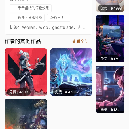
千千壁纸的惊艳效果
免费
4999
꙳NOZ
调整画质和性能
版权声明
标签：Aeolian，wlop，ghostblade，史诗音乐，动漫，原声带，电影配乐，电影音乐，管弦乐音乐，预告片音乐，ghost blade，情感音乐，原声，真挚音乐，史诗音乐世界，音乐，器乐音乐，艺术，史诗播放列表，情感播放列表，动漫音乐，免版税音乐，戏剧性，最史诗，最感人，最美，悲伤音乐，振奋人心，动画壁纸，mythfox，photoshop，最佳，efisio cross，ghost，instrument），波兰，six blades，游戏音乐，古典音乐（音乐流派），动画，----------------------------------------------------------------------------------------------------------------------------------------------------------------壁纸：https://www.artstation.com/wlop
作者的其他作品
查看全部
免费
179
𝑬𝒗𝒆𝑾𝒊𝒏
免费
193
免费
476
免费
134
𝑬𝒗𝒆𝑾𝒊𝒏