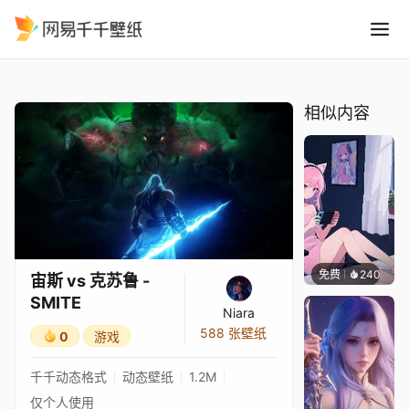
宙斯 vs 克苏鲁 - SMITE
精选
宙斯 vs 克苏鲁 - SMITE
相似内容
免费
240
好看壁
宙斯 vs 克苏鲁 -
SMITE
Niara
588 张壁纸
0
游戏
千千动态格式
动态壁纸
1.2M
仅个人使用