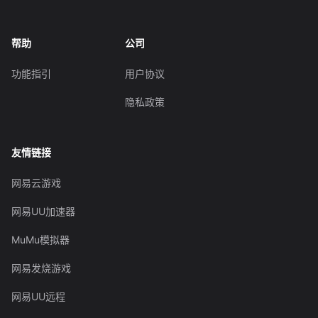
帮助
公司
功能指引
用户协议
隐私政策
友情链接
网易云游戏
网易UU加速器
MuMu模拟器
网易发烧游戏
网易UU远程