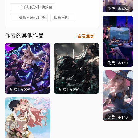
千千壁纸的惊艳效果
免费
424
好看壁
调整画质和性能
版权声明
作者的其他作品
查看全部
免费
179
𝑬𝒗𝒆𝑾𝒊𝒏
免费
225
免费
289
免费
176
｡✧Ma