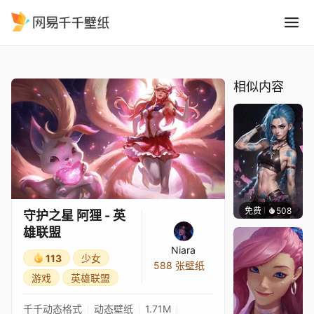
守护之星 阿狸 - 英雄联盟
精选
守护之星 阿狸 - 英雄联盟
相似内容
免费
508
Kyllar
守护之星 阿狸 - 英
雄联盟
Niara
113
少女
588 张壁纸
游戏
英雄联盟
千千动态格式
动态壁纸
1.71M