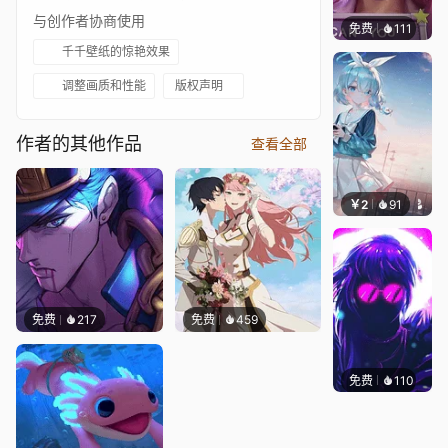
与创作者协商使用
免费
111
Melon
千千壁纸的惊艳效果
调整画质和性能
版权声明
作者的其他作品
查看全部
￥2
91
豆子酱e
免费
217
免费
459
免费
110
VortFX