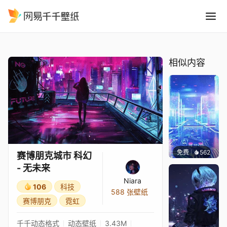
赛博朋克城市 科幻 - 无未来
精选
赛博朋克城市 科幻 - 无未来
相似内容
免费
562
𝑬𝒗𝒆𝑾𝒊𝒏
赛博朋克城市 科幻
- 无未来
Niara
106
科技
588 张壁纸
赛博朋克
霓虹
千千动态格式
动态壁纸
3.43M