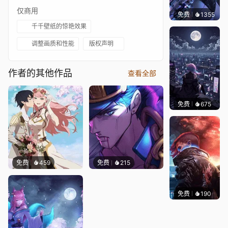
仅商用
免费
1355
Bewie
千千壁纸的惊艳效果
调整画质和性能
版权声明
作者的其他作品
查看全部
免费
675
鲨鲨啊
免费
459
免费
215
免费
190
Syxap