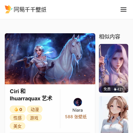
Ciri 和 Ihuarraquax 艺术
精选
Ciri 和 Ihuarraquax 艺术
相似内容
免费
421
好看壁
Ciri 和
Ihuarraquax 艺术
0
动漫
Niara
588 张壁纸
性感
游戏
美女