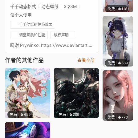
千千动态格式
动态壁纸
3.23M
免费
118
渔小小
仅个人使用
千千壁纸的惊艳效果
调整画质和性能
版权声明
鸣谢 Prywinko: https://www.deviantart.com/prywinko/art/Ciri-and-Ihuarraquax-March-Patreon-Reward-738694464
作者的其他作品
查看全部
免费
589
渔小小
免费
459
免费
289
免费
770
好看壁