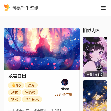
龙猫日出
精选
龙猫日出
相似内容
免费
112
渔小小
龙猫日出
90
动漫
Niara
动物
宫崎骏
588 张壁纸
护眼
花草树木
千千动态格式
动态壁纸
1.73M