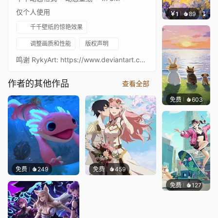
仅个人使用
￥1
89
叮叮当
千千壁纸的惊艳效果
调整画质和性能
版权声明
鸣谢 RykyArt: https://www.deviantart.com/ryky
作者的其他作品
查看全部
免费
603
渔小小
免费
249
免费
459
免费
127
TheBe