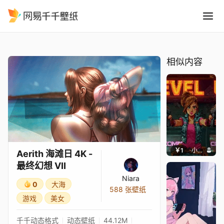
Aerith 海滩日 4K - 最终幻想 V
精选
Aerith 海滩日 4K - 最终幻想 VII
相似内容
￥1
小鹿子
Aerith 海滩日 4K -
最终幻想 VII
Niara
0
大海
588 张壁纸
游戏
美女
千千动态格式
动态壁纸
44.12M