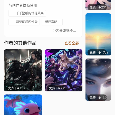
与创作者协商使用
免费
231
好看壁
千千壁纸的惊艳效果
调整画质和性能
版权声明
⠀⠀⠀⠀⠀⠀⠀⠀⠀⠀⠀⠀⠀⠀⠀⠀ 〖 这张壁纸不是我绘制的，真正的艺术家总是在 ↓这里↓。我只是为这些图片添加动画以增加趣味。请支持这位绝对出色的艺术家。如果有艺术家不希望这张壁纸出现在这里，请联系我，我会将其移除。〗⠀⠀↓↓↓↓↓↓↓⠀⠀★ 你可以在这里查看我收藏的已批准壁纸 ★⠀⠀↓↓↓↓↓↓↓⠀⠀ ⠀⠀⠀⠀⠀⠀⠀⠀⠀⠀⠀⠀⠀⠀⠀⠀⠀
作者的其他作品
查看全部
免费
1.7万
Ruth
免费
289
免费
221
免费
139
星梦