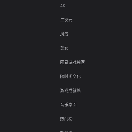
4K
二次元
风景
美女
网易游戏独家
随时间变化
游戏成就墙
音乐桌面
热门榜