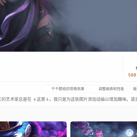
58
千千壁纸的惊艳效果
调整画质和性能
版