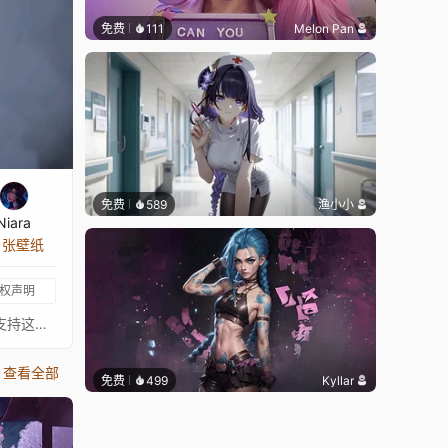
免费
111
Melon Pan
免费
589
渔小小
Niara
8 张壁纸
权声明
⠀⠀⠀⠀⠀⠀⠀⠀⠀⠀⠀⠀⠀⠀⠀⠀ 〖 这张壁纸不是我绘制的，真正的艺术家总是在 ↓这里↓。我只是为这些图片添加动画以增加趣味。请支持这位绝对出色的艺术家。如果有任何艺术家不希望这张壁纸出现在这里，请联系我，我会将其移除。〗数字艺术由: https://www.artstation.com/chaosringen⠀⠀↓↓↓↓↓↓↓⠀⠀★ 你可以在这里查看我收藏的已批准壁纸 ★⠀⠀↓↓↓↓↓↓↓⠀⠀ ⠀⠀⠀⠀⠀⠀⠀⠀⠀⠀⠀⠀⠀⠀⠀⠀⠀
查看全部
免费
499
Kyllar