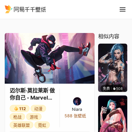
迈尔斯·莫拉莱斯 做你自己 - Marve
精选
迈尔斯·莫拉莱斯 做你自己 - Marvel Comic's: Spiderman [4K]
相似内容
免费
508
Kyllar
迈尔斯·莫拉莱斯 做
你自己 - Marvel
Comic's:
112
动漫
Niara
Spiderman [4K]
588 张壁纸
枪战
游戏
英雄联盟
霓虹