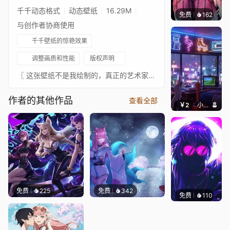
千千动态格式
动态壁纸
16.29M
免费
162
🅽🅴🅾
与创作者协商使用
千千壁纸的惊艳效果
调整画质和性能
版权声明
〖 这张壁纸不是我绘制的，真正的艺术家总是在 ↓这里↓。我只是为这些图片添加动画以供娱乐。请支持这位绝对出色的艺术家。如果有任何艺术家不希望这张壁纸出现在这里，请联系我，我会将其移除。〗- 原画来源: https://www.uhdpaper.com/2020/04/miles-morales-spider-man-marvel_17.html- 数字艺术由: https://www.artstation.com/duang- 音乐: https://www.youtube.com/watch?v=7jCf3HonNJY⠀⠀↓↓↓↓↓↓↓⠀⠀★ 你可以在这里查看我收藏的已批准壁纸 ★⠀⠀↓↓↓↓↓↓↓⠀⠀
作者的其他作品
查看全部
￥2
小皮球
免费
225
免费
342
免费
110
VortFX