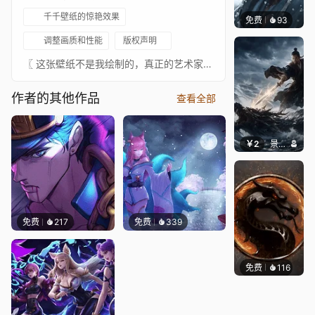
千千壁纸的惊艳效果
免费
93
Niara
调整画质和性能
版权声明
〖 这张壁纸不是我绘制的，真正的艺术家总是在 ↓这里↓。我只是为了娱乐给这些图片添加了动画。请支持这位绝对出色的艺术家。如果任何艺术家不希望这张壁纸出现在这里，请联系我，我会将其移除。〗- 来源: https://hdqwalls.com/spiderman-art-new-2019-wallpaper- 插画艺术家: https://www.behance.net/hcaguilera- 音乐: https://www.youtube.com/watch?v=tbhdL8VLhwI⠀⠀↓↓↓↓↓↓↓⠀⠀★ 你可以在这里查看我批准的壁纸合集 ★⠀⠀↓↓↓↓↓↓↓⠀⠀
作者的其他作品
查看全部
￥2
景毅6688
免费
217
免费
339
免费
116
ender