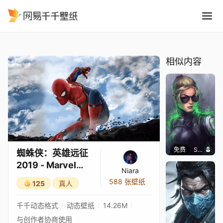
蜘蛛侠：英雄远征 2019 - Marve
精选
蜘蛛侠：英雄远征 2019 - Marvel Comics [4K]
相似内容
免费
SomethingEPIC
蜘蛛侠：英雄远征
2019 - Marvel
Niara
Comics [4K]
588 张壁纸
125
真人
千千动态格式
动态壁纸
14.26M
与创作者协商使用