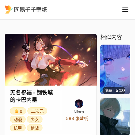
无名祝福 - 钢铁城的卡巴内里
精选
无名祝福 - 钢铁城的卡巴内里
相似内容
免费
388
辰东壁
无名祝福 - 钢铁城
的卡巴内里
0
二次元
Niara
588 张壁纸
动漫
少女
机甲
枪战