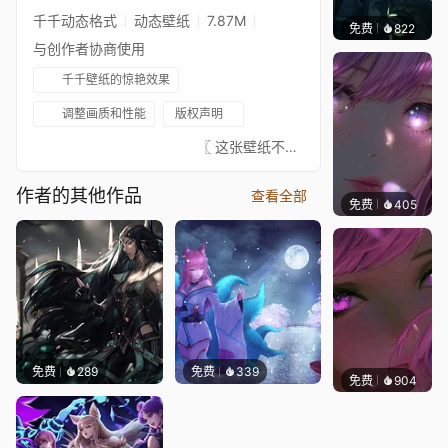
千千动态格式
动态壁纸
7.87M
免费
822
辰东壁
与创作者协商使用
千千壁纸的惊艳效果
调整画质和性能
版权声明
⠀⠀⠀⠀⠀⠀⠀⠀⠀⠀⠀⠀⠀⠀⠀⠀ 〖 这张壁纸不是我绘制的，真正的艺术家总是在 ↓这里↓。我只是为这些图片添加动画以供娱乐。请支持这位绝对出色的艺术家。如果任何艺术家不希望这张壁纸出现在这里，请联系我，我会将其移除。〗- 原画来源: https://wall.alphacoders.com/big.php?i=724123- 插画艺术家: https://www.pixiv.net/en/users/835458- 音乐: https://www.youtube.com/watch?v=2e0Cdi_TLY8⠀⠀↓↓↓↓↓↓↓⠀⠀★ 你可以在这里查看我收藏的已批准壁纸 ★⠀⠀↓↓↓↓↓↓↓⠀⠀ ⠀⠀⠀⠀⠀⠀⠀⠀⠀⠀⠀⠀⠀⠀⠀⠀⠀
作者的其他作品
查看全部
免费
405
辰东壁
免费
289
免费
339
免费
904
辰东壁