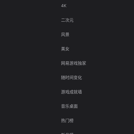
4K
二次元
风景
美女
网易游戏独家
随时间变化
游戏成就墙
音乐桌面
热门榜