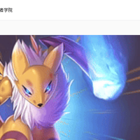
者学院
宝贝驯兽师