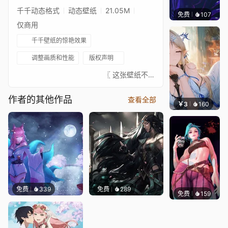
千千动态格式
动态壁纸
21.05M
免费
107
VortFX
仅商用
千千壁纸的惊艳效果
调整画质和性能
版权声明
⠀⠀⠀⠀⠀⠀⠀⠀⠀⠀⠀⠀⠀⠀⠀⠀⠀〖 这张壁纸不是我绘制的，真正的艺术家总是在 ↓这里↓。我只是为了娱乐给这些图片添加了动画。请支持这位绝对出色的艺术家。如果有艺术家不希望这张壁纸出现在这里，请联系我，我会将其移除。〗⠀⠀⠀⠀⠀⠀⠀⠀⠀⠀⠀⠀⠀⠀⠀⠀⠀⠀⠀⠀⠀- 艺术家的原画: https://www.artstation.com/arielnng- 原画: https://www.artstation.com/artwork/PoGVLy- 音乐: https://www.youtube.com/watch?v=LUcY_lL54Fo⠀⠀↓↓↓↓↓↓↓⠀⠀★ 你可以在这里查看我收藏的已批准壁纸 ★⠀⠀↓↓↓↓↓↓↓⠀⠀ ⠀⠀⠀⠀⠀⠀⠀⠀⠀⠀⠀⠀⠀⠀⠀⠀⠀
作者的其他作品
查看全部
￥3
160
豆子酱
免费
339
免费
289
免费
159
🅽🅴🅾