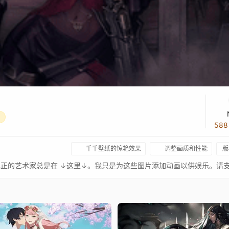
58
千千壁纸的惊艳效果
调整画质和性能
版