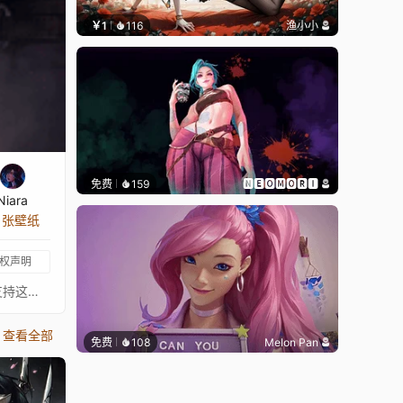
￥1
116
渔小小
免费
159
🅽🅴🅾🅼🅾🆁🅸
Niara
8 张壁纸
权声明
⠀⠀⠀⠀⠀⠀⠀⠀⠀⠀⠀⠀⠀⠀⠀⠀⠀ 〖 这张壁纸不是我绘制的，真正的艺术家总是在 ↓这里↓。我只是为这些图片添加动画以供娱乐。请支持这位绝对出色的艺术家。如果任何艺术家不希望这张壁纸出现在这里，请联系我，我会将其移除。〗⠀⠀⠀⠀⠀⠀⠀⠀⠀⠀⠀⠀⠀⠀⠀⠀⠀⠀⠀⠀⠀- Artwork 原画艺术家: https://www.artstation.com/jessibean- 原画来源: https://www.artstation.com/artwork/aYE1eJ- 音乐: https://www.youtube.com/watch?v=Gm2S3MyzgFQ⠀⠀↓↓↓↓↓↓↓⠀⠀★ 你可以在这里查看我收藏的已批准壁纸 ★⠀⠀↓↓↓↓↓↓↓⠀⠀ ⠀⠀⠀⠀⠀⠀⠀⠀⠀⠀⠀⠀⠀⠀⠀⠀⠀
查看全部
免费
108
Melon Pan