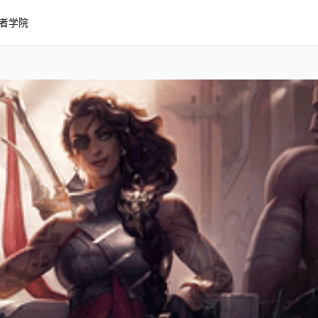
者学院
盟 JessiBean