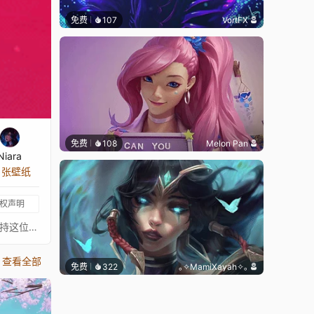
免费
107
VortFX
免费
108
Melon Pan
Niara
8 张壁纸
权声明
⠀⠀⠀⠀⠀⠀⠀⠀⠀⠀⠀⠀⠀⠀⠀⠀⠀〖 这张壁纸不是我绘制的，真正的艺术家总是在 ↓这里↓。我只是为这些图片添加动画以供娱乐。请支持这位绝对出色的艺术家。如果有任何艺术家不希望这张壁纸出现在这里，请联系我，我会将其移除。〗⠀⠀⠀⠀⠀⠀⠀⠀⠀⠀⠀⠀⠀⠀⠀⠀⠀⠀⠀⠀⠀- Artwork 艺术家: https://www.artstation.com/angelmoonlighthttps://gum.co/fcIfD- 原画来源: https://www.artstation.com/artwork/lBwEa- 音乐: https://www.youtube.com/watch?v=5IjhbC3Wkpw⠀⠀↓↓↓↓↓↓↓⠀⠀★ 你可以在这里查看我批准的壁纸收藏 ★⠀⠀↓↓↓↓↓↓↓⠀⠀ ⠀⠀⠀⠀⠀⠀⠀⠀⠀⠀⠀⠀⠀⠀⠀⠀⠀
查看全部
免费
322
｡✧MamiXayah✧｡