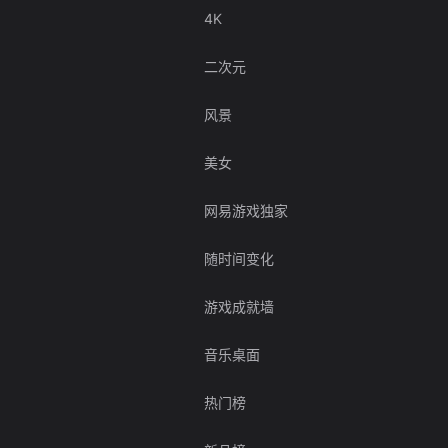
4K
二次元
风景
美女
网易游戏独家
随时间变化
游戏成就墙
音乐桌面
热门榜