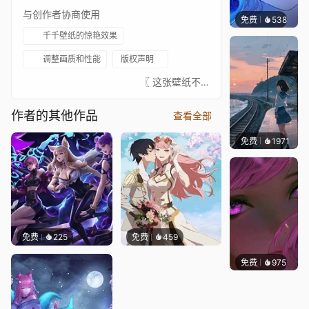
与创作者协商使用
免费
538
辰东壁
千千壁纸的惊艳效果
调整画质和性能
版权声明
⠀⠀⠀⠀⠀⠀⠀⠀⠀⠀⠀⠀⠀⠀⠀⠀⠀〖 这张壁纸不是我绘制的，真正的艺术家总是在 ↓这里↓。我只是为了娱乐给这些图片添加动画。请支持这位绝对出色的艺术家。如果有艺术家不希望这张壁纸出现在这里，请联系我，我会将其移除。〗⠀⠀⠀⠀⠀⠀⠀⠀⠀⠀⠀⠀⠀⠀⠀⠀⠀⠀⠀⠀⠀- Artwork Source 艺术家: https://www.pixiv.net/en/users/15766009- 原画: https://www.pinterest.es/pin/694469205022703955/?send=true- 音乐: https://www.youtube.com/watch?v=vPAPrN8v6Fg⠀⠀↓↓↓↓↓↓↓⠀⠀★ 你可以在这里查看我收藏的已批准壁纸 ★⠀⠀↓↓↓↓↓↓↓⠀⠀ ⠀⠀⠀⠀⠀⠀⠀⠀⠀⠀⠀⠀⠀⠀⠀⠀⠀
作者的其他作品
查看全部
免费
1971
辰东壁
免费
225
免费
459
免费
975
辰东壁