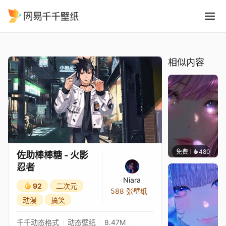
佐助棒棒糖 - 火影忍者
精选
佐助棒棒糖 - 火影忍者
相似内容
免费
480
辰东壁
佐助棒棒糖 - 火影
忍者
Niara
92
二次元
588 张壁纸
动漫
搞笑
千千动态格式
动态壁纸
8.47M