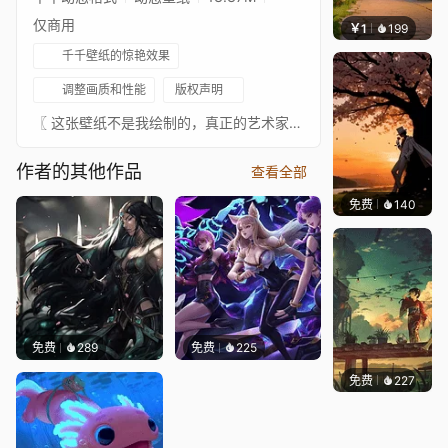
仅商用
￥1
199
渔小小
千千壁纸的惊艳效果
调整画质和性能
版权声明
〖 这张壁纸不是我绘制的，真正的艺术家总是在 ↓这里↓。我只是为这些图片添加动画以供娱乐。请支持这位绝对出色的艺术家。如果有任何艺术家不希望这张壁纸出现在这里，请联系我，我会将其移除。〗- 原画艺术家: https://www.patreon.com/lumijaarthttps://www.artstation.com/lumija-art- 原画来源: https://www.artstation.com/artwork/EL2Yen- 音乐: https://www.youtube.com/watch?v=k8SKBCm79n0 ↓↓↓↓↓↓↓ ↓↓↓↓↓↓↓ ★ 你可以在这里查看我收藏的已批准壁纸 ★ ↓↓↓↓↓↓↓ ↓↓↓↓↓↓↓
作者的其他作品
查看全部
免费
140
渔小小
免费
289
免费
225
免费
227
Max