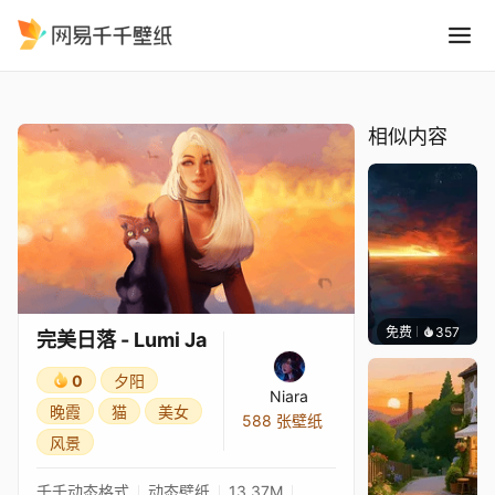
完美日落 - Lumi Ja
精选
完美日落 - Lumi Ja
相似内容
免费
357
辰东壁
完美日落 - Lumi Ja
0
夕阳
Niara
晚霞
猫
美女
588 张壁纸
风景
千千动态格式
动态壁纸
13.37M