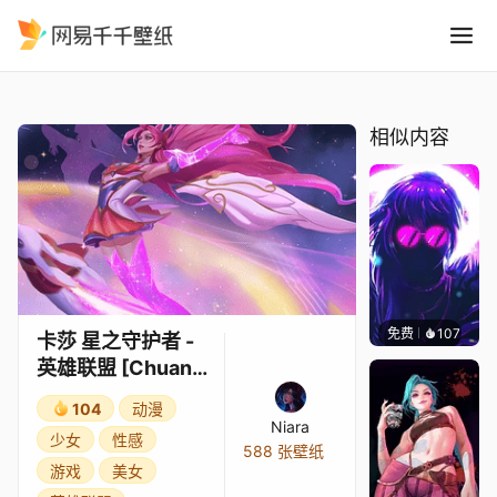
卡莎 星之守护者 - 英雄联盟 Ch
精选
卡莎 星之守护者 - 英雄联盟 [Chuan C]
相似内容
免费
107
VortFX
卡莎 星之守护者 -
英雄联盟 [Chuan
C]
104
动漫
Niara
少女
性感
588 张壁纸
游戏
美女