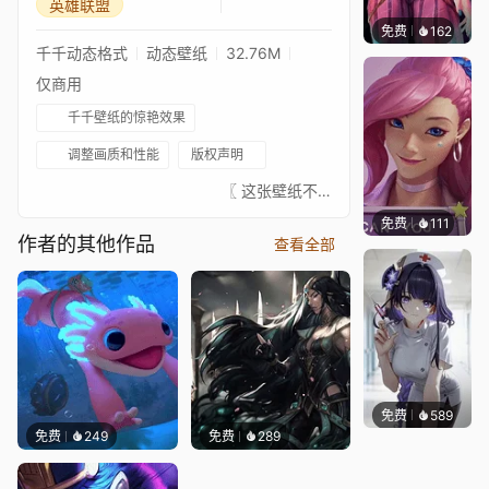
英雄联盟
免费
162
🅽🅴🅾
千千动态格式
动态壁纸
32.76M
仅商用
千千壁纸的惊艳效果
调整画质和性能
版权声明
⠀⠀⠀⠀⠀⠀⠀⠀⠀⠀⠀⠀⠀⠀⠀⠀⠀〖 这张壁纸不是我绘制的，真正的艺术家总是在 ↓这里↓。我只是为了好玩给这些图片添加了动画。请支持这位绝对出色的艺术家。如果有艺术家不希望这张壁纸出现在这里，请联系我，我会将其移除。〗⠀⠀⠀⠀⠀⠀⠀⠀⠀⠀⠀⠀⠀⠀⠀⠀⠀⠀⠀⠀⠀- Artwork 艺术家: https://www.artstation.com/chuanchuancc- 原画: https://www.artstation.com/artwork/9NbZEQ- 音乐: https://www.youtube.com/watch?v=GzJQK93wFtk⠀⠀↓↓↓↓↓↓↓⠀⠀★ 你可以在这里查看我收藏的已批准壁纸 ★⠀⠀↓↓↓↓↓↓↓⠀⠀ ⠀⠀⠀⠀⠀⠀⠀⠀⠀⠀⠀⠀⠀⠀⠀⠀⠀
免费
111
Melon
作者的其他作品
查看全部
免费
589
渔小小
免费
249
免费
289