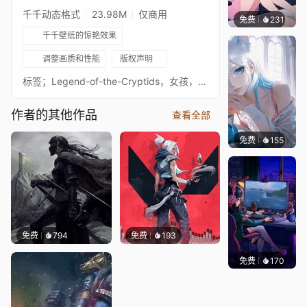
千千动态格式
23.98M
仅商用
免费
231
好看壁
千千壁纸的惊艳效果
调整画质和性能
版权声明
标签；Legend-of-the-Cryptids，女孩，剑，风，火，火花，史诗，战士，魔法师，血，城市assassin's creed valhalla，ac valhalla，assassins creed valhalla，valhalla，assassins creed，assassin's creed，游戏玩法，assassin’s creed valhalla，ubisoft，ac，ps4，维京人，预告片，xbox，eivor，ubisoft游戏，过场动画，xbox onewarcraft，lord of the rings，world of warcraft，wow，варкрафт рефордж，варкрафт，варкрафт 3，варкрафт 3 reforged，奇幻，diablo，demon hunter，diablo 3，d3，指南，blizzard，游戏玩法，dh，diablo iii，pc，reaper of souls，gr，第22赛季，greater rift，猎人，
作者的其他作品
查看全部
免费
155
渔小小
免费
794
免费
193
免费
170
𝑬𝒗𝒆𝑾𝒊𝒏