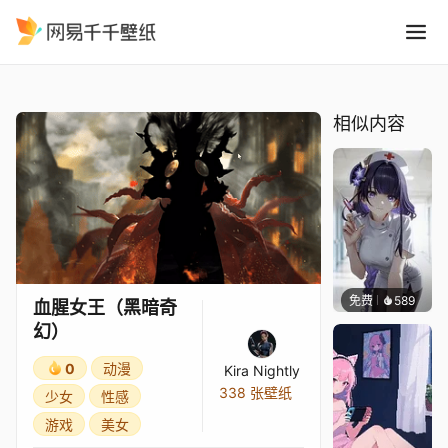
血腥女王黑暗奇幻
精选
血腥女王（黑暗奇幻）
相似内容
免费
589
渔小小
血腥女王（黑暗奇
幻）
0
动漫
Kira Nightly
338 张壁纸
少女
性感
游戏
美女