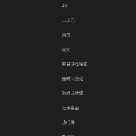
4K
二次元
风景
美女
网易游戏独家
随时间变化
游戏成就墙
音乐桌面
热门榜