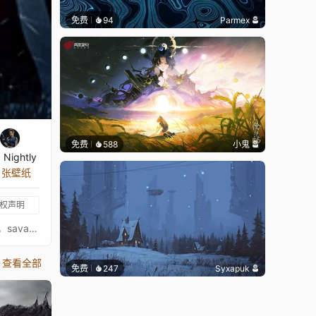
免费
94
Parmex
免费
588
小鬼
a Nightly
8 张壁纸
权声明
标签：mandalorian darth maul，星球大战，darth sidious，kylo-ren（星球大战）darth vader，克隆战争，绝地武士，克隆战争，savage opress，ray park，幽灵的威胁，maul，西斯，luke skywalker，星球大战理论，obi-wan kenobi，darth
查看全部
免费
247
Syxapuk