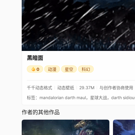
黑暗面
0
动漫
星空
科幻
千千动态格式
动态壁纸
29.37M
与创作者协商使用
作者的其他作品