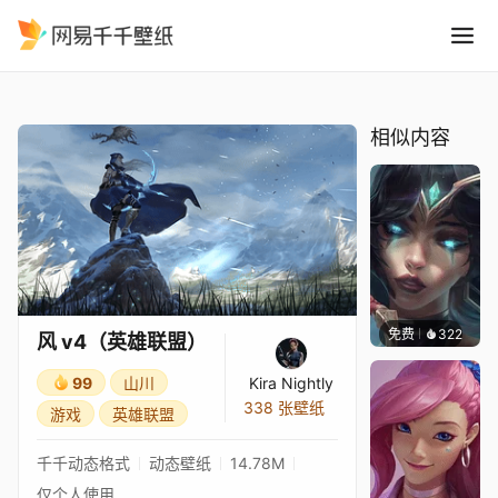
风 v4英雄联盟
精选
风 v4（英雄联盟）
相似内容
免费
322
｡✧Ma
风 v4（英雄联盟）
99
山川
Kira Nightly
338 张壁纸
游戏
英雄联盟
千千动态格式
动态壁纸
14.78M
仅个人使用