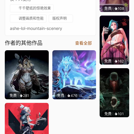
千千壁纸的惊艳效果
免费
108
Melon
调整画质和性能
版权声明
ashe-lol-mountain-scenery
作者的其他作品
查看全部
免费
162
🅽🅴🅾
免费
281
免费
476
免费
101
Kyllar