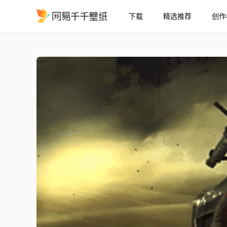
下载
精选推荐
创作
沙尘暴
精选
沙尘暴