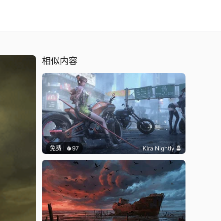
相似内容
免费
97
Kira Nightly