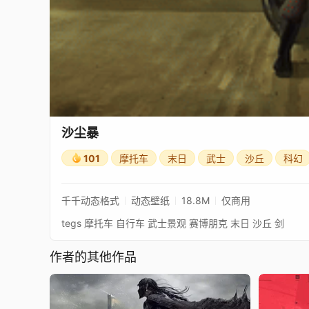
沙尘暴
101
摩托车
末日
武士
沙丘
科幻
千千动态格式
动态壁纸
18.8M
仅商用
tegs 摩托车 自行车 武士景观 赛博朋克 末日 沙丘 剑
作者的其他作品