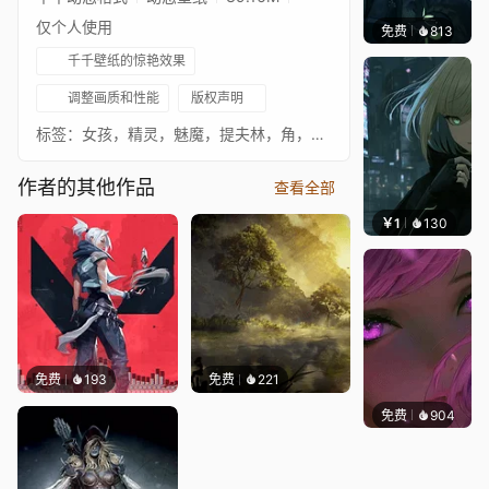
仅个人使用
免费
813
辰东壁
千千壁纸的惊艳效果
调整画质和性能
版权声明
标签：女孩，精灵，魅魔，提夫林，角，蹄，树精，森林，魔法，画笔，长发，魔法森林，草地！！！壁纸合集适合超宽屏显示器（21:9）！！！向右或向左移动以调整镜像中心音乐：Made in KZ；orla fallon；VE1ET；Ebunny！！！我在这件作品上花了很多时间和精力，如果你喜欢，别忘了点赞！！！)))))))
作者的其他作品
查看全部
￥1
130
辰东
免费
193
免费
221
免费
904
辰东壁