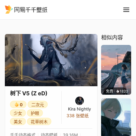
树下 V5 Z eD
精选
树下 V5 (Z eD)
相似内容
免费
1820
辰东
树下 V5 (Z eD)
0
二次元
Kira Nightly
少女
护眼
338 张壁纸
美女
花草树木
千千动态格式
动态壁纸
39.16M