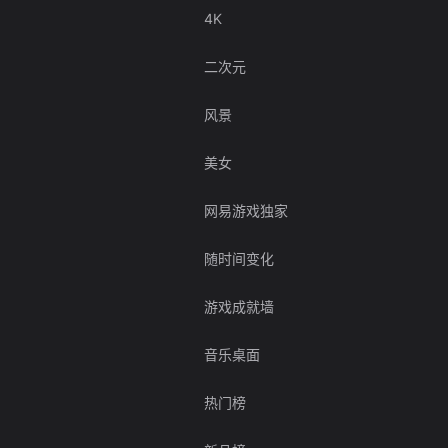
4K
二次元
风景
美女
网易游戏独家
随时间变化
游戏成就墙
音乐桌面
热门榜