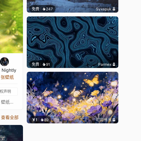
免费
247
Syxapuk
免费
91
Parmex
a Nightly
8 张壁纸
权声明
标签：机器人 安卓 后末日 森林，蕨类植物，草，绿色调，鸟鸣，萤火虫，树干，黄色机器人，发光的眼睛，粉色花瓣，落叶！！！壁纸合集适合超宽屏显示器（21:9）！！！音乐 ^Midnight Meditation！！！艺术家：ai！！！我在这件作品上花了很多时间和精力，如果你喜欢，别忘了点赞！！！)))))))
查看全部
￥1
89
叮叮当当