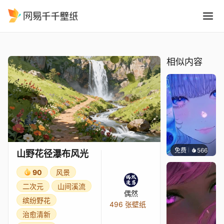
山野花径瀑布风光
精选
山野花径瀑布风光
相似内容
免费
566
辰东壁
山野花径瀑布风光
90
风景
二次元
山间溪流
偶然
缤纷野花
496 张壁纸
治愈清新