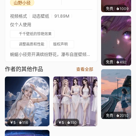
山野小径
免费
1009
辰东
视频格式
动态壁纸
91.89M
仅个人使用
千千壁纸的惊艳效果
调整画质和性能
版权声明
蜿蜒小径旁开满缤纷野花，瀑布自崖壁倾泻而下，清澈溪流穿石而过，满是清新治愈的山野氛围。
免费
492
辰东壁
作者的其他作品
查看全部
免费
2010
辰东
￥5
116
￥5
150