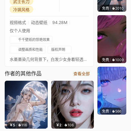
武士长刀
免费
2010
辰东
冷飒风格
视频格式
动态壁纸
94.28M
仅个人使用
千千壁纸的惊艳效果
调整画质和性能
版权声明
水墨墨染几何背景下，白发少女身着轻透白装，手持长刀伫立，风格冷冽干净，自带飒爽氛围感。
免费
1009
辰东
作者的其他作品
查看全部
免费
566
辰东壁
￥5
116
￥2
106