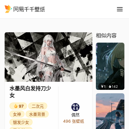
水墨风白发持刀少女
精选
水墨风白发持刀少女
相似内容
￥1
142
辰东壁
水墨风白发持刀少
女
97
二次元
女神
水墨背景
偶然
496 张壁纸
银发少女