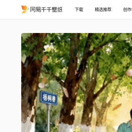
下载
精选推荐
创作
梧桐巷的青春邂逅
精选
梧桐巷的青春邂逅