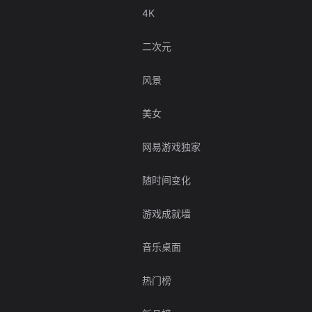
4K
二次元
风景
美女
网易游戏独家
随时间变化
游戏成就墙
音乐桌面
热门榜