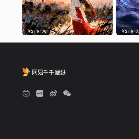
￥2
108
￥2
10