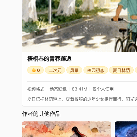
梧桐巷的青春邂逅
0
二次元
风景
校园初恋
夏日林荫
视频格式
动态壁纸
83.41M
仅个人使用
夏日梧桐林荫道上，穿着校服的少年少女相伴而行，阳光
作者的其他作品