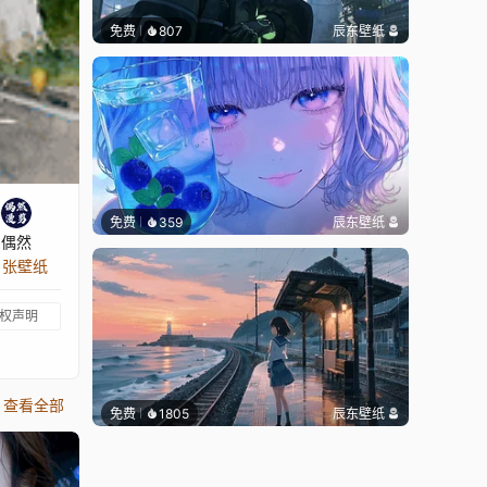
免费
807
辰东壁纸
免费
359
辰东壁纸
偶然
1 张壁纸
权声明
查看全部
免费
1805
辰东壁纸