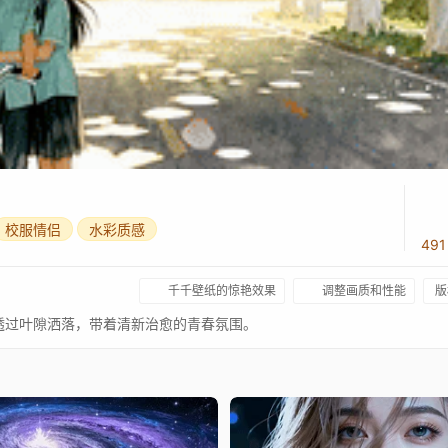
校服情侣
水彩质感
49
千千壁纸的惊艳效果
调整画质和性能
版
透过叶隙洒落，带着清新治愈的青春氛围。