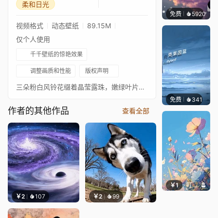
柔和日光
免费
5920
冰茶L
视频格式
动态壁纸
89.15M
仅个人使用
千千壁纸的惊艳效果
调整画质和性能
版权声明
三朵粉白风铃花缀着晶莹露珠，嫩绿叶片搭配待放花苞，柔和日光洒落，呈现清新鲜柔的自然景致。
免费
341
冰茶Ln
作者的其他作品
查看全部
￥1
叮叮当当
￥2
107
￥2
99