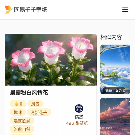
晨露粉白风铃花
精选
晨露粉白风铃花
相似内容
免费
740
豆子酱e
晨露粉白风铃花
0
风景
趣味
清新花卉
偶然
晨露欲滴
496 张壁纸
治愈自然