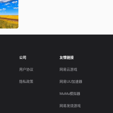
公司
友情链接
用户协议
网易云游戏
隐私政策
网易UU加速器
MuMu模拟器
网易发烧游戏