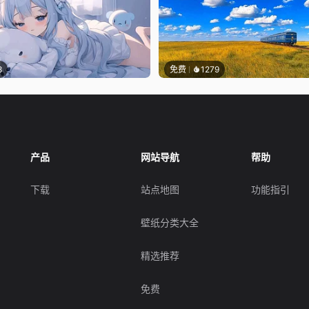
8
免费
1279
产品
网站导航
帮助
下载
站点地图
功能指引
壁纸分类大全
精选推荐
免费