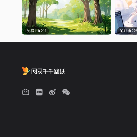
免费
211
￥1
22