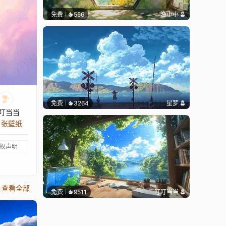
免费
556
渔小小
免费
3264
星梦
叮当当
9 张壁纸
权声明
查看全部
免费
9511
叮叮当当