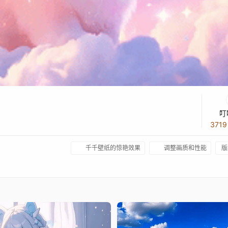
叮
371
千千壁纸的惊艳效果
调整画质和性能
版