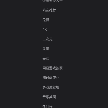
壁纸分类大全
精选推荐
免费
4K
二次元
风景
美女
网易游戏独家
随时间变化
游戏成就墙
音乐桌面
热门榜