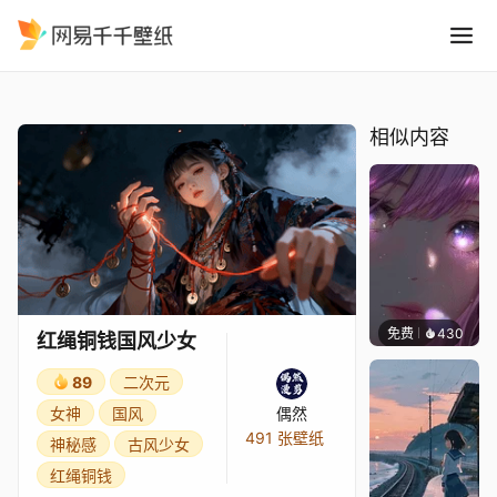
红绳铜钱国风少女
精选
红绳铜钱国风少女
相似内容
免费
430
辰东壁
红绳铜钱国风少女
89
二次元
女神
国风
偶然
491 张壁纸
神秘感
古风少女
红绳铜钱