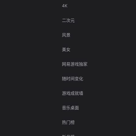
4K
二次元
风景
美女
网易游戏独家
随时间变化
游戏成就墙
音乐桌面
热门榜