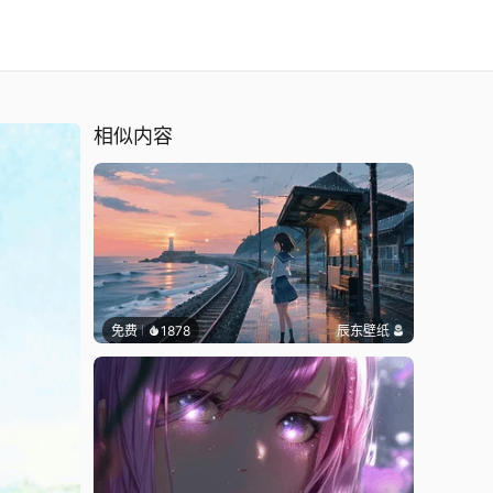
相似内容
免费
1878
辰东壁纸