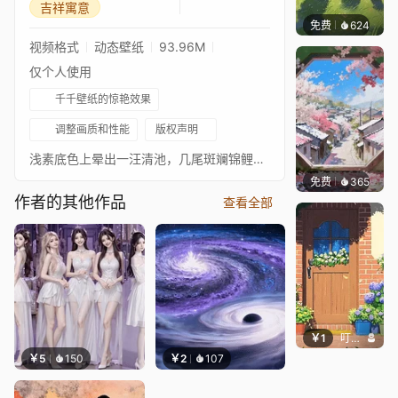
吉祥寓意
免费
624
渔小小
视频格式
动态壁纸
93.96M
仅个人使用
千千壁纸的惊艳效果
调整画质和性能
版权声明
浅素底色上晕出一汪清池，几尾斑斓锦鲤悠游其中，水面点缀着翠绿莲叶，画风雅致，带着悠然的东方意境。
免费
365
渔小小
作者的其他作品
查看全部
￥1
叮叮当当
￥5
150
￥2
107