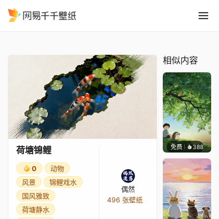
荷塘锦鲤
精选
荷塘锦鲤
相似内容
免费
388
渔小小
荷塘锦鲤
0
动物
风景
锦鲤戏水
偶然
国风雅致
496 张壁纸
荷塘静水