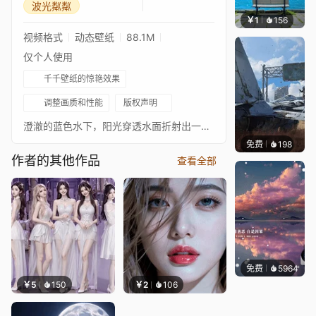
波光粼粼
￥1
156
豆子酱e
视频格式
动态壁纸
88.1M
仅个人使用
千千壁纸的惊艳效果
调整画质和性能
版权声明
澄澈的蓝色水下，阳光穿透水面折射出一道闪耀的彩虹光束，细碎光斑散落，水面漾着柔润波纹。
免费
198
Syxap
作者的其他作品
查看全部
免费
5964
冰茶L
￥5
150
￥2
106