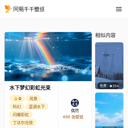
水下梦幻彩虹光束
精选
水下梦幻彩虹光束
相似内容
免费
254
Syxap
水下梦幻彩虹光束
0
风景
科幻
蓝调水下
偶然
闪耀彩虹
496 张壁纸
丁达尔光效