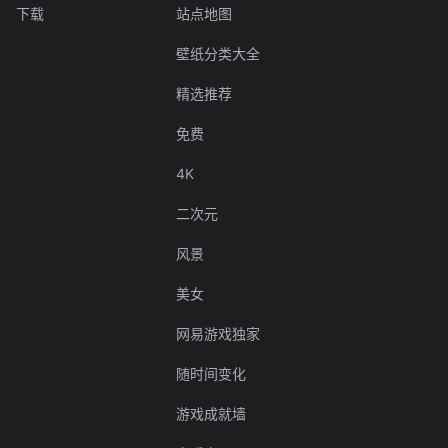
下载
站点地图
壁纸分类大全
精选推荐
免费
4K
二次元
风景
美女
网易游戏独家
随时间变化
游戏成就墙