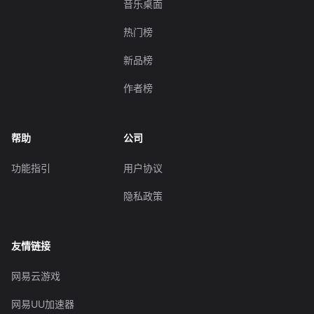
音乐桌面
热门榜
新品榜
作者榜
帮助
公司
功能指引
用户协议
隐私政策
友情链接
网易云游戏
网易UU加速器