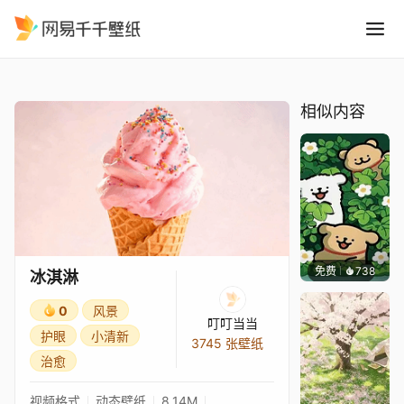
冰淇淋
精选
冰淇淋
相似内容
免费
738
渔小小
冰淇淋
0
风景
叮叮当当
护眼
小清新
3745 张壁纸
治愈
视频格式
动态壁纸
8.14M