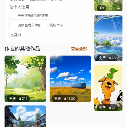
仅个人使用
￥1
辰东壁纸
千千壁纸的惊艳效果
调整画质和性能
版权声明
冰淇淋
作者的其他作品
查看全部
免费
766
豆子酱e
免费
215
免费
1300
免费
213
渔小小