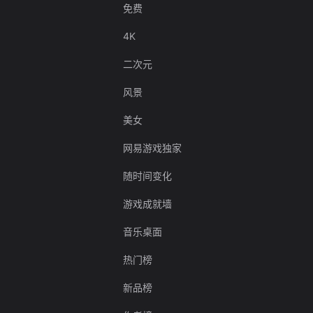
免费
4K
二次元
风景
美女
网易游戏独家
随时间变化
游戏成就墙
音乐桌面
热门榜
新品榜