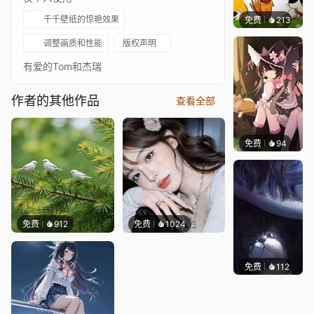
千千壁纸的惊艳效果
免费
213
渔小小
调整画质和性能
版权声明
有爱的Tom和杰瑞
作者的其他作品
查看全部
免费
94
Evolut
免费
912
免费
1024
免费
112
Asuki