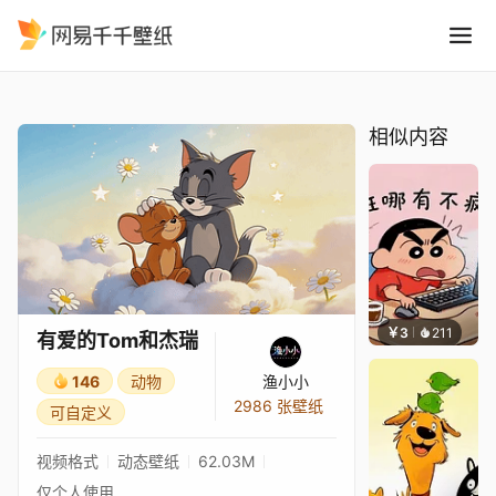
有爱的Tom和杰瑞
精选
有爱的Tom和杰瑞
相似内容
￥3
211
渔小小
有爱的Tom和杰瑞
146
动物
渔小小
2986 张壁纸
可自定义
视频格式
动态壁纸
62.03M
仅个人使用