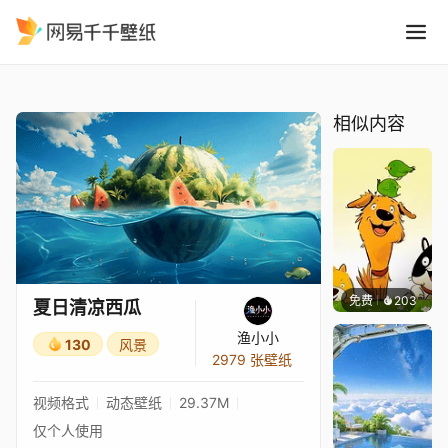
夏日清凉西瓜
精选
夏日清凉西瓜
相似内容
免费
203
渔小小
夏日清凉西瓜
渔小小
130
风景
2979 张壁纸
视频格式
动态壁纸
29.37M
仅个人使用