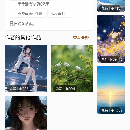
千千壁纸的惊艳效果
免费
715
豆子酱e
调整画质和性能
版权声明
夏日清凉西瓜
作者的其他作品
查看全部
￥1
89
叮叮当
免费
786
免费
904
免费
1.7万
Ruth