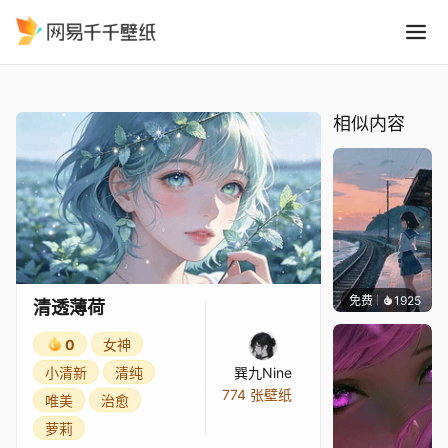
清透薄荷
精选
清透薄荷
相似内容
免费
1925
辰东壁
清透薄荷
0
女神
小清新
清纯
巽九Nine
774 张壁纸
唯美
治愈
萝莉