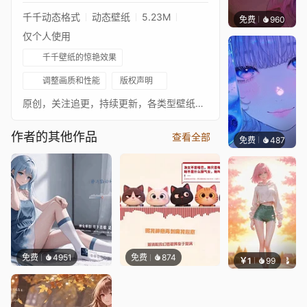
千千动态格式
动态壁纸
5.23M
免费
960
辰东壁
仅个人使用
千千壁纸的惊艳效果
调整画质和性能
版权声明
原创，关注追更，持续更新，各类型壁纸，各平台同名
作者的其他作品
查看全部
免费
487
辰东壁
免费
4951
免费
874
￥1
99
辰东壁