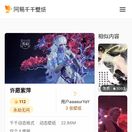
许愿紫萍
精选
许愿紫萍
相似内容
免费
3002
小佛
许愿紫萍
112
用户aaaeurYaY
3 张壁纸
永劫无间
千千动态格式
动态壁纸
22.86M
仅个人使用