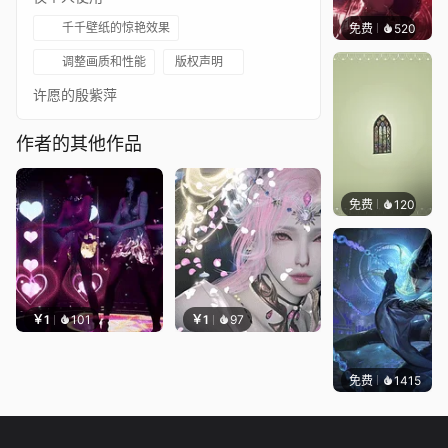
千千壁纸的惊艳效果
免费
520
搬搬
调整画质和性能
版权声明
许愿的殷紫萍
作者的其他作品
免费
120
木木洗
￥1
101
￥1
97
免费
1415
小佛